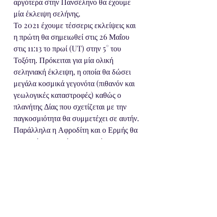
αργότερα στην Πανσέληνο θα έχουμε 
μία έκλειψη σελήνης. 
Το 2021 έχουμε τέσσερις εκλείψεις και 
η πρώτη θα σημειωθεί στις 26 Μαΐου 
στις 11:13 το πρωί (UT) στην 5° του 
Τοξότη. Πρόκειται για μία ολική 
σεληνιακή έκλειψη, η οποία θα δώσει 
μεγάλα κοσμικά γεγονότα (πιθανόν και 
γεωλογικές καταστροφές) καθώς ο 
πλανήτης Δίας που σχετίζεται με την 
παγκοσμιότητα θα συμμετέχει σε αυτήν. 
Παράλληλα η Αφροδίτη και ο Ερμής θα 
σχηματίζουν γωνία 90 μοιρών με τον 
πλανήτη Ποσειδώνα. Η έκλειψη αυτή 
θα επηρεάσει τα ζώδια του μεταβλητού 
σταυρού, (Διδύμους, Τοξότες, Ιχθύες και 
Παρθένους) και συγκεκριμένα όσους 
έχουν πλανήτες μεταξύ 2°-8°, με 
ευεργετικό τρόπο. Ωστόσο η επιρροή 