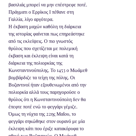
βασιλιάς μπορεί να μην επέστρεφε ποτέ. 
Πράγματι ο Ερρίκος Ι πέθανε στη 
Γαλλία, λίγο αργότερα.
Η έκβαση μαχών καθόλη τη διάρκεια 
της ιστορίας φαίνεται πως επηρεάστηκε 
από τις εκλείψεις. Ο πιο γνωστός 
θρύλος που σχετίζεται με πολεμική 
έκβαση και έκλειψη είναι κατά τη 
διάρκεια της πολιορκίας της 
Κωνσταντινούπολης. Το 1453 ο Μωάμεθ 
βομβάρδιζε τα τείχη της πόλης. Οι 
Βυζαντινοί ήταν εξουθενωμένοι από την 
πολιορκία αλλά τους παρηγορούσε ο 
θρύλος ότι η Κωνσταντινούπολη δεν θα 
έπεφτε ποτέ ενώ το φεγγάρι γέμιζε. 
Όμως τη νύχτα της 22ης Μαΐου, το 
φεγγάρι σηκώθηκε στον ουρανό με μία 
έκλειψη κάτι που έριξε κατακόρυφα το 
ηθικό των Βυζαντινών. Ο Μωάμεθ 