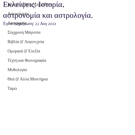
Εκλείψεις: Ιστορία,
Imaginarium Magazines
αστρονομία και αστρολογία.
Αστρολογία
Λαογραφία
Έγινε ενημέρωση:
22 Αυγ 2021
Σύγχρονη Μάγισσα
Βιβλία & Λογοτεχνία
Ομορφιά & Ευεξία
Τέχνη και Φωτογραφία
Μυθολογία
Θεά & Άλλα Μυστήρια
Ταρώ