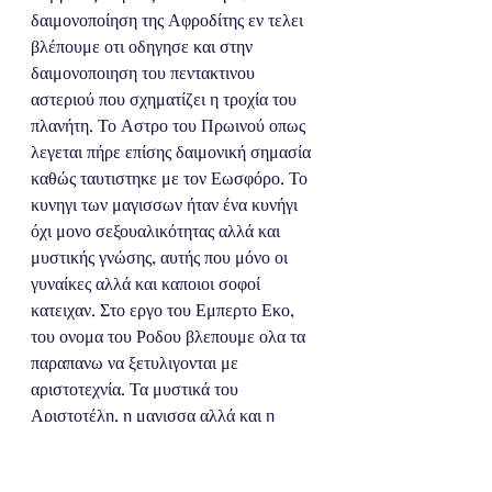
δαιμονοποίηση της Αφροδίτης εν τελει 
βλέπουμε οτι οδηγησε και στην 
δαιμονοποιηση του πεντακτινου 
αστεριού που σχηματίζει η τροχία του 
πλανήτη. Το Αστρο του Πρωινού οπως 
λεγεται πήρε επίσης δαιμονική σημασία 
καθώς ταυτιστηκε με τον Εωσφόρο. Το 
κυνηγι των μαγισσων ήταν ένα κυνήγι 
όχι μονο σεξουαλικότητας αλλά και 
μυστικής γνώσης, αυτής που μόνο οι 
γυναίκες αλλά και καποιοι σοφοί 
κατειχαν. Στο εργο του Εμπερτο Εκο, 
του ονομα του Ροδου βλεπουμε ολα τα 
παραπανω να ξετυλιγονται με 
αριστοτεχνία. Τα μυστικά του 
Αριστοτέλη, η μαγισσα αλλά και η 
χριστιανική πίστη που στερούσε 
δογματικά τις απολαυσεις του σωματος, 