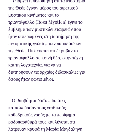
   Υπάρχει η πεποίθηση ότι τα Μυστήρια 
της Θεάς έγιναν μέρος του αιρετικού 
μυστικού κινήματος και το 
τριαντάφυλλο (Rosa Mystica) έγινε το 
έμβλημα των μυστικών εταιρειών που 
ήταν αφιερωμένες στη διατήρηση της 
πνευματικής γνώσης των παραδόσεων 
της Θεάς. Πιστεύεται ότι έκρυβαν το 
τριαντάφυλλο σε κοινή θέα, στην τέχνη 
και τη λογοτεχνία, για να να 
διατηρήσουν τις αρχαίες διδασκαλίες για 
όσους ήταν φωτισμένοι.
   Οι διαβόητοι Ναΐτες Ιππότες 
κατασκεύασαν τους γοτθικούς 
καθεδρικούς ναούς με τα περίφημα 
ροδοπαράθυρά τους και λέγεται ότι 
λάτρευαν κρυφά τη Μαρία Μαγδαληνή 