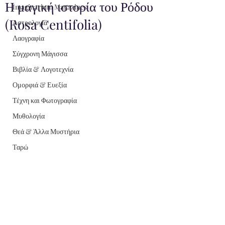
Η μαγική ιστορία του Ρόδου
Imaginarium Magazines
(Rosa Centifolia)
Αστρολογία
Λαογραφία
Σύγχρονη Μάγισσα
Βιβλία & Λογοτεχνία
Ομορφιά & Ευεξία
Τέχνη και Φωτογραφία
Μυθολογία
Θεά & Άλλα Μυστήρια
Ταρώ