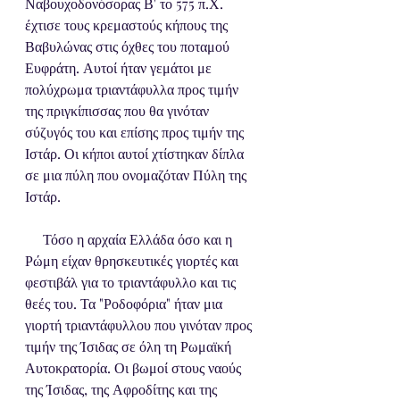
Ναβουχοδονόσορας Β' το 575 π.Χ. 
έχτισε τους κρεμαστούς κήπους της 
Βαβυλώνας στις όχθες του ποταμού 
Ευφράτη. Αυτοί ήταν γεμάτοι με 
πολύχρωμα τριαντάφυλλα προς τιμήν 
της πριγκίπισσας που θα γινόταν 
σύζυγός του και επίσης προς τιμήν της 
Ιστάρ. Οι κήποι αυτοί χτίστηκαν δίπλα 
σε μια πύλη που ονομαζόταν Πύλη της 
Ιστάρ. 
     Τόσο η αρχαία Ελλάδα όσο και η 
Ρώμη είχαν θρησκευτικές γιορτές και 
φεστιβάλ για το τριαντάφυλλο και τις 
θεές του. Τα "Ροδοφόρια" ήταν μια 
γιορτή τριαντάφυλλου που γινόταν προς 
τιμήν της Ίσιδας σε όλη τη Ρωμαϊκή 
Αυτοκρατορία. Οι βωμοί στους ναούς 
της Ίσιδας, της Αφροδίτης και της 