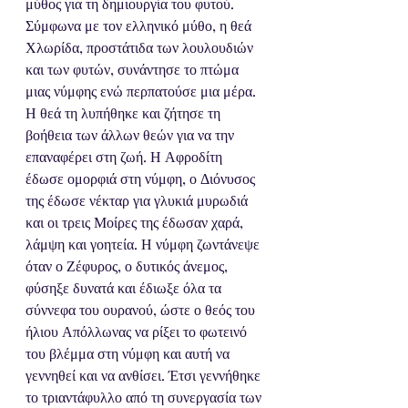
μύθος για τη δημιουργία του φυτού. 
Σύμφωνα με τον ελληνικό μύθο, η θεά 
Χλωρίδα, προστάτιδα των λουλουδιών 
και των φυτών, συνάντησε το πτώμα 
μιας νύμφης ενώ περπατούσε μια μέρα. 
Η θεά τη λυπήθηκε και ζήτησε τη 
βοήθεια των άλλων θεών για να την 
επαναφέρει στη ζωή. Η Αφροδίτη 
έδωσε ομορφιά στη νύμφη, ο Διόνυσος 
της έδωσε νέκταρ για γλυκιά μυρωδιά 
και οι τρεις Μοίρες της έδωσαν χαρά, 
λάμψη και γοητεία. Η νύμφη ζωντάνεψε 
όταν ο Ζέφυρος, ο δυτικός άνεμος, 
φύσηξε δυνατά και έδιωξε όλα τα 
σύννεφα του ουρανού, ώστε ο θεός του 
ήλιου Απόλλωνας να ρίξει το φωτεινό 
του βλέμμα στη νύμφη και αυτή να 
γεννηθεί και να ανθίσει. Έτσι γεννήθηκε 
το τριαντάφυλλο από τη συνεργασία των 