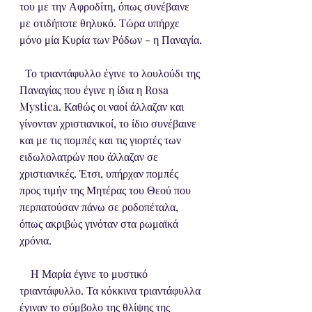
του με την Αφροδίτη, όπως συνέβαινε 
με οτιδήποτε θηλυκό. Τώρα υπήρχε 
μόνο μία Κυρία των Ρόδων - η Παναγία.
  Το τριαντάφυλλο έγινε το λουλούδι της 
Παναγίας που έγινε η ίδια η Rosa 
Mystica. Καθώς οι ναοί άλλαζαν και 
γίνονταν χριστιανικοί, το ίδιο συνέβαινε 
και με τις πομπές και τις γιορτές των 
ειδωλολατρών που άλλαζαν σε 
χριστιανικές. Έτσι, υπήρχαν πομπές 
προς τιμήν της Μητέρας του Θεού που 
περπατούσαν πάνω σε ροδοπέταλα, 
όπως ακριβώς γινόταν στα ρωμαϊκά 
χρόνια.
    Η Μαρία έγινε το μυστικό 
τριαντάφυλλο. Τα κόκκινα τριαντάφυλλα 
έγιναν το σύμβολο της θλίψης της 