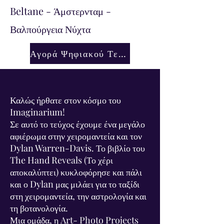
Beltane - Άμστερνταμ -
Βαλπούργεια Νύχτα
Αγορά Ψηφιακού Τεύχους
Καλώς ήρθατε στον κόσμο του
Imaginarium!
Σε αυτό το τεύχος έχουμε ένα μεγάλο
αφιέρωμα στην χειρομαντεία και τον
Dylan Warren-Davis. Το βιβλίο του
The Hand Reveals (Το χέρι
αποκαλύπτει) κυκλοφόρησε και πάλι
και ο Dylan μας μιλάει για το ταξίδι
στη χειρομαντεία, την αστρολογία και
τη βοτανολογία.
Μια ομάδα, η Art- Photo Projects