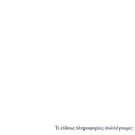
Imaginarium W
Αρχική
Υπηρεσίες
Περιοδικά
Ιστολόγιο
Εγγραφείτε
Τι είδους πληροφορίες συλλέγουμε;