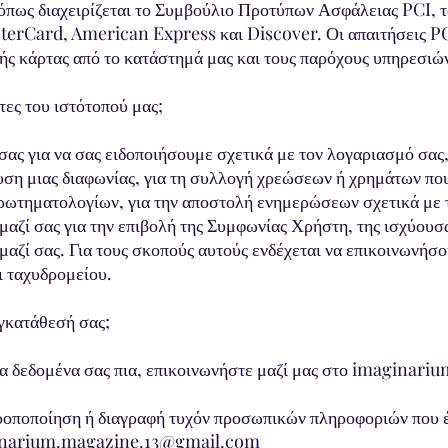
όπως διαχειρίζεται το Συμβούλιο Προτύπων Ασφάλειας PCI, το
terCard, American Express και Discover. Οι απαιτήσεις 
ής κάρτας από το κατάστημά μας και τους παρόχους υπηρεσιών
ες του ιστότοπού μας;
σας για να σας ειδοποιήσουμε σχετικά με τον λογαριασμό σας
λυση μιας διαφωνίας, για τη συλλογή χρεώσεων ή χρημάτων πο
ωτηματολογίων, για την αποστολή ενημερώσεων σχετικά με τ
μαζί σας για την επιβολή της Συμφωνίας Χρήστη, της ισχύουσ
μαζί σας. Για τους σκοπούς αυτούς ενδέχεται να επικοινωνήσ
 ταχυδρομείου.
γκατάθεσή σας;
α δεδομένα σας πια, επικοινωνήστε μαζί μας στο
imaginariu
ροποποίηση ή διαγραφή τυχόν προσωπικών πληροφοριών που έ
narium.magazine.13@gmail.com