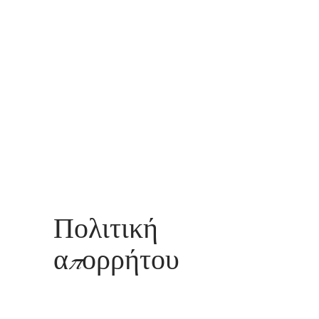
orld
Affiliate
Etsy Shop
Event List
Πολιτική
απορρήτου